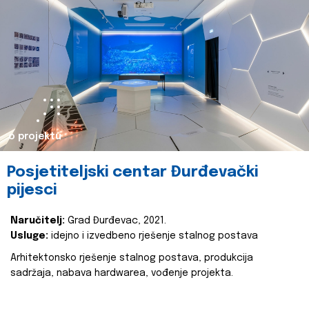
o projektu
Posjetiteljski centar Đurđevački
pijesci
Naručitelj:
Grad Đurđevac, 2021.
Usluge:
idejno i izvedbeno rješenje stalnog postava
Arhitektonsko rješenje stalnog postava, produkcija
sadržaja, nabava hardwarea, vođenje projekta.