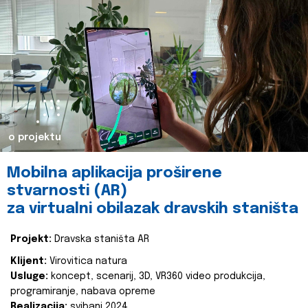
o projektu
Mobilna aplikacija proširene
stvarnosti (AR)
za virtualni obilazak dravskih staništa
Projekt:
Dravska staništa AR
Klijent:
Virovitica natura
Usluge:
koncept, scenarij, 3D, VR360 video produkcija,
programiranje, nabava opreme
Realizacija:
svibanj 2024.