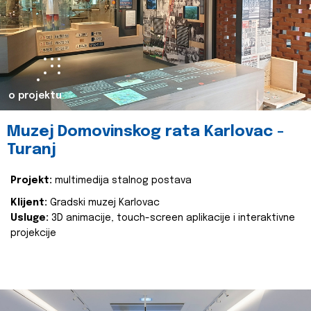
o projektu
Muzej Domovinskog rata Karlovac -
Turanj
Projekt:
multimedija stalnog postava
Klijent:
Gradski muzej Karlovac
Usluge:
3D animacije, touch-screen aplikacije i interaktivne
projekcije