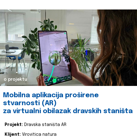
o projektu
Mobilna aplikacija proširene
stvarnosti (AR)
za virtualni obilazak dravskih staništa
Projekt:
Dravska staništa AR
Klijent:
Virovitica natura