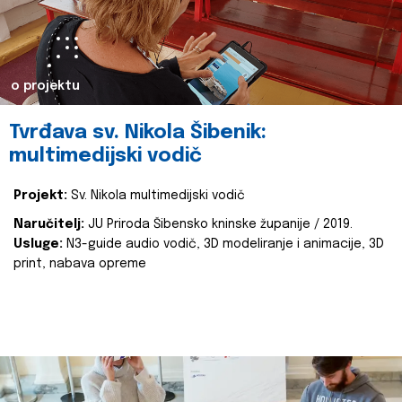
o projektu
Tvrđava sv. Nikola Šibenik:
multimedijski vodič
Projekt:
Sv. Nikola multimedijski vodič
Naručitelj:
JU Priroda Šibensko kninske županije / 2019.
Usluge:
N3-guide audio vodič, 3D modeliranje i animacije, 3D
print, nabava opreme