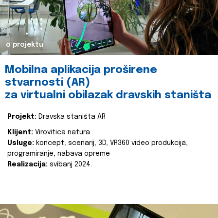
o projektu
Mobilna aplikacija proširene
stvarnosti (AR)
za virtualni obilazak dravskih staništa
Projekt:
Dravska staništa AR
Klijent:
Virovitica natura
Usluge:
koncept, scenarij, 3D, VR360 video produkcija,
programiranje, nabava opreme
Realizacija:
svibanj 2024.