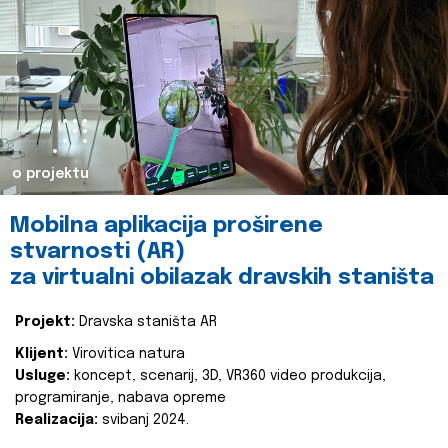
o projektu
Mobilna aplikacija proširene
stvarnosti (AR)
za virtualni obilazak dravskih staništa
Projekt:
Dravska staništa AR
Klijent:
Virovitica natura
Usluge:
koncept, scenarij, 3D, VR360 video produkcija,
programiranje, nabava opreme
Realizacija:
svibanj 2024.