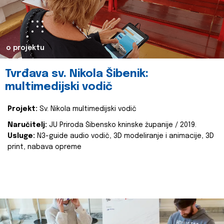
o projektu
Tvrđava sv. Nikola Šibenik:
multimedijski vodič
Projekt:
Sv. Nikola multimedijski vodič
Naručitelj:
JU Priroda Šibensko kninske županije / 2019.
Usluge:
N3-guide audio vodič, 3D modeliranje i animacije, 3D
print, nabava opreme