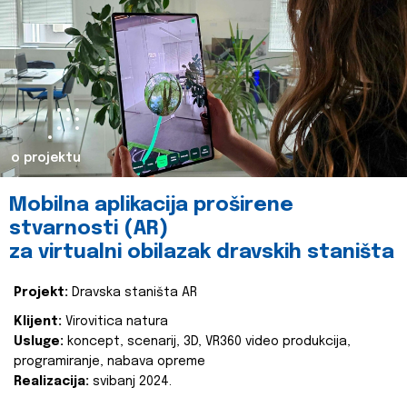
o projektu
Mobilna aplikacija proširene
stvarnosti (AR)
za virtualni obilazak dravskih staništa
Projekt:
Dravska staništa AR
Klijent:
Virovitica natura
Usluge:
koncept, scenarij, 3D, VR360 video produkcija,
programiranje, nabava opreme
Realizacija:
svibanj 2024.