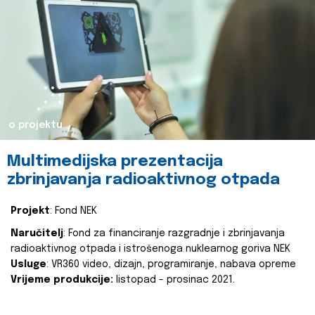
o projektu
Multimedijska prezentacija
zbrinjavanja radioaktivnog otpada
Projekt
: Fond NEK
Naručitelj
: Fond za financiranje razgradnje i zbrinjavanja
radioaktivnog otpada i istrošenoga nuklearnog goriva NEK
Usluge
: VR360 video, dizajn, programiranje, nabava opreme
Vrijeme produkcije:
listopad - prosinac 2021.