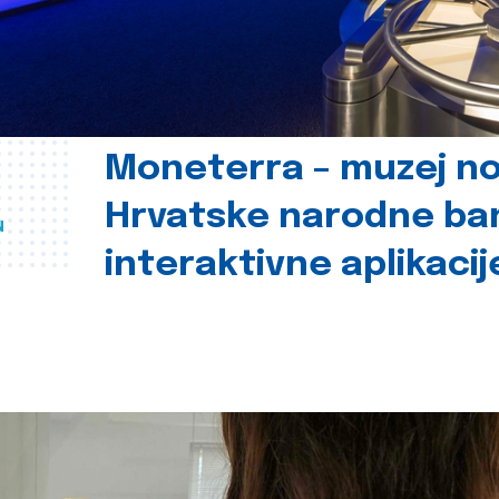
Moneterra – muzej n
Hrvatske narodne ba
u
interaktivne aplikacij