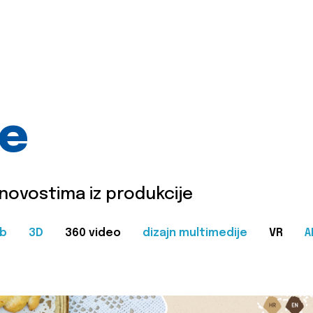
je
 novostima iz produkcije
b
3D
360 video
dizajn multimedije
VR
A