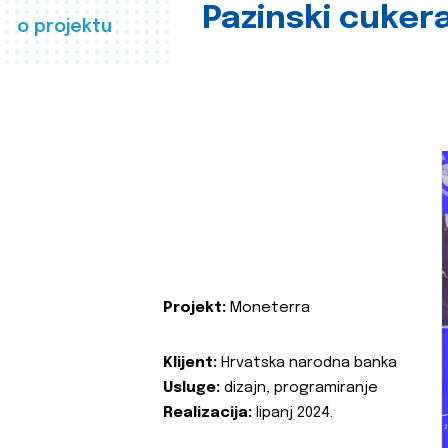
Pazinski cuker
o projektu
Projekt:
Moneterra
Klijent:
Hrvatska narodna banka
Usluge:
dizajn, programiranje
Realizacija:
lipanj 2024.