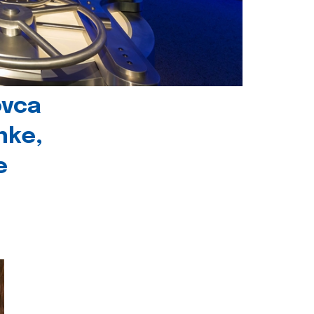
ovca
nke,
e