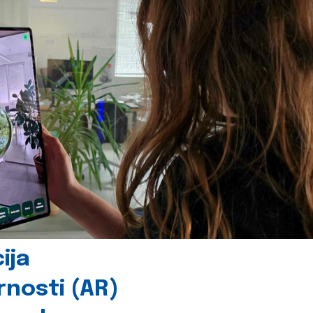
ija
rnosti (AR)