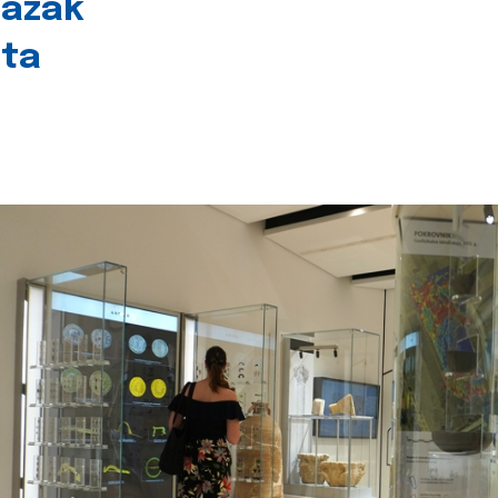
lazak
šta