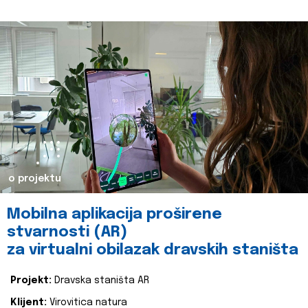
o projektu
Mobilna aplikacija proširene
stvarnosti (AR)
za virtualni obilazak dravskih staništa
Projekt:
Dravska staništa AR
Klijent:
Virovitica natura