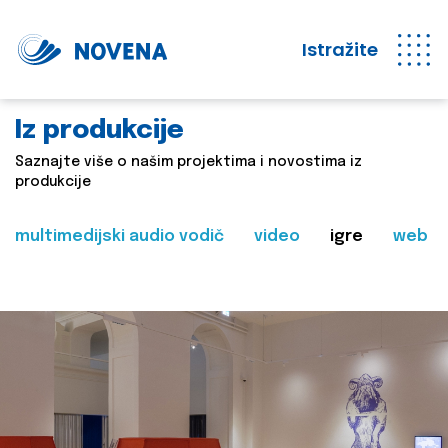
Istražite
Iz produkcije
Saznajte više o našim projektima i novostima iz
produkcije
multimedijski audio vodič
video
igre
web