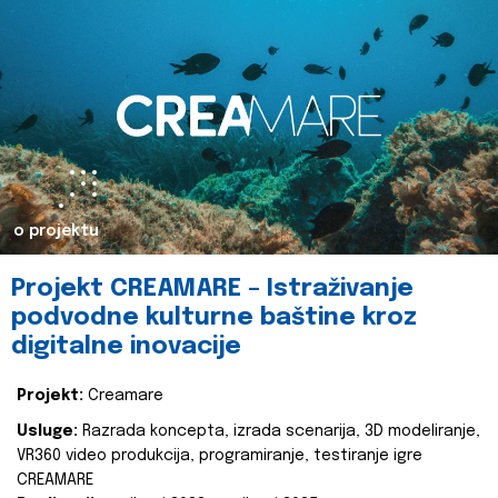
o projektu
Projekt CREAMARE – Istraživanje
podvodne kulturne baštine kroz
digitalne inovacije
Projekt:
Creamare
Usluge:
Razrada koncepta, izrada scenarija, 3D modeliranje,
VR360 video produkcija, programiranje, testiranje igre
CREAMARE