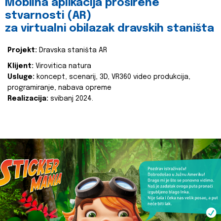
Mobilna aplikacija proširene
stvarnosti (AR)
za virtualni obilazak dravskih staništa
Projekt:
Dravska staništa AR
Klijent:
Virovitica natura
Usluge:
koncept, scenarij, 3D, VR360 video produkcija,
programiranje, nabava opreme
Realizacija:
svibanj 2024.