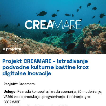
o projektu
Projekt CREAMARE – Istraživanje
podvodne kulturne baštine kroz
digitalne inovacije
Projekt:
Creamare
Usluge:
Razrada koncepta, izrada scenarija, 3D modeliranje,
VR360 video produkcija, programiranje, testiranje igre
CREAMARE