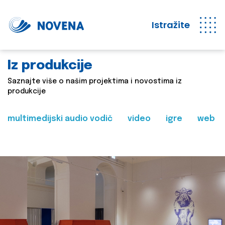
Istražite
Iz produkcije
Saznajte više o našim projektima i novostima iz
produkcije
multimedijski audio vodič
video
igre
web