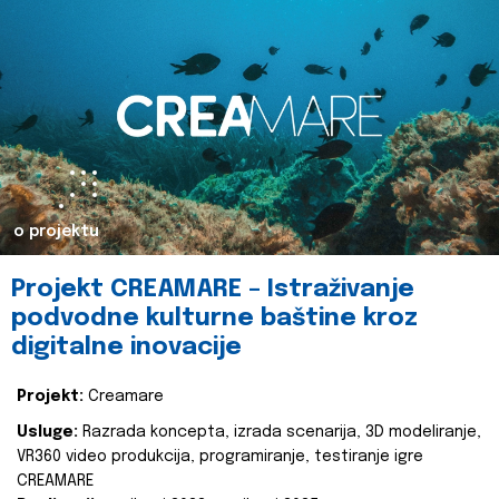
o projektu
Projekt CREAMARE – Istraživanje
podvodne kulturne baštine kroz
digitalne inovacije
Projekt:
Creamare
Usluge:
Razrada koncepta, izrada scenarija, 3D modeliranje,
VR360 video produkcija, programiranje, testiranje igre
CREAMARE