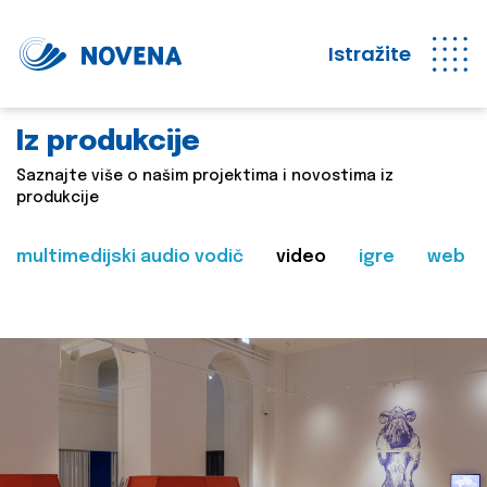
Istražite
Iz produkcije
Saznajte više o našim projektima i novostima iz
produkcije
multimedijski audio vodič
video
igre
web