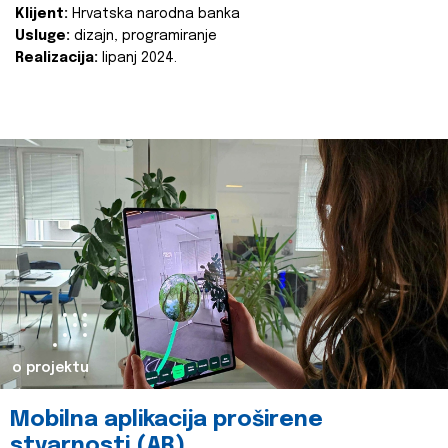
Klijent:
Hrvatska narodna banka
Usluge:
dizajn, programiranje
Realizacija:
lipanj 2024.
o projektu
Mobilna aplikacija proširene
stvarnosti (AR)