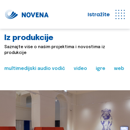
Istražite
Iz produkcije
Saznajte više o našim projektima i novostima iz
produkcije
multimedijski audio vodič
video
igre
web