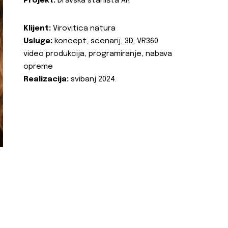
Projekt:
Dravska staništa AR
Klijent:
Virovitica natura
Usluge:
koncept, scenarij, 3D, VR360
video produkcija, programiranje, nabava
opreme
Realizacija:
svibanj 2024.