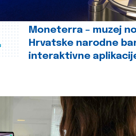
Moneterra – muzej n
Hrvatske narodne ba
u
interaktivne aplikacij