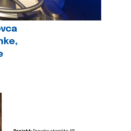
ovca
nke,
e