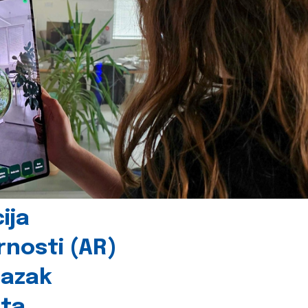
ija
rnosti (AR)
lazak
šta