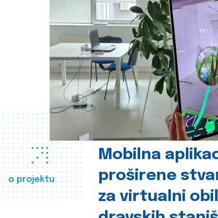
Mobilna aplikac
proširene stva
o projektu
za virtualni obi
dravskih stani