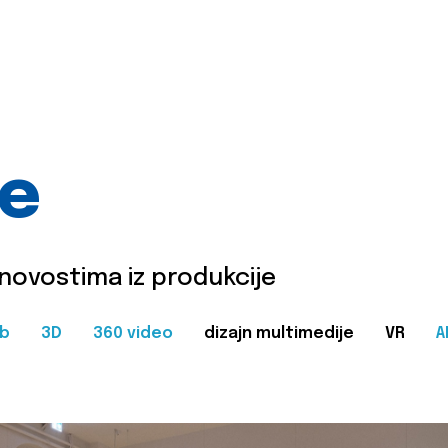
je
 novostima iz produkcije
b
3D
360 video
dizajn multimedije
VR
A