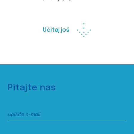
Učitaj još
Pitajte nas