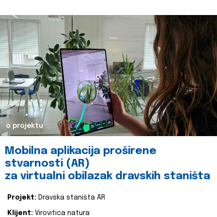
o projektu
Mobilna aplikacija proširene
stvarnosti (AR)
za virtualni obilazak dravskih staništa
Projekt:
Dravska staništa AR
Klijent:
Virovitica natura