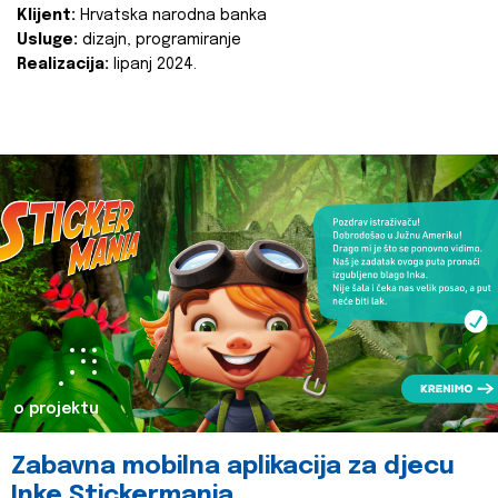
Klijent:
Hrvatska narodna banka
Usluge:
dizajn, programiranje
Realizacija:
lipanj 2024.
o projektu
Zabavna mobilna aplikacija za djecu
Inke Stickermania