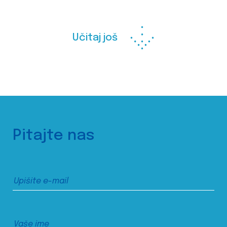
Učitaj još
Pitajte nas