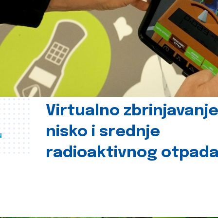
Virtualno zbrinjavanj
nisko i srednje
u
radioaktivnog otpad