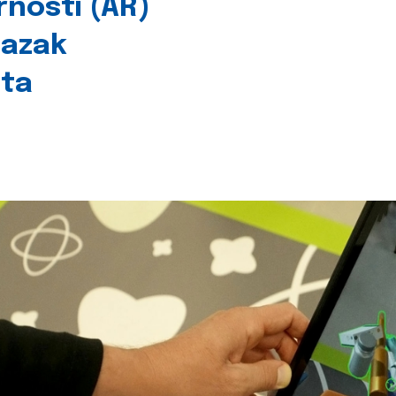
rnosti (AR)
lazak
šta