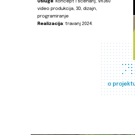
Usluge
: koncept i scenarij, VR360
video produkcija, 3D, dizajn,
programiranje
Realizacija
: travanj 2024.
o projekt