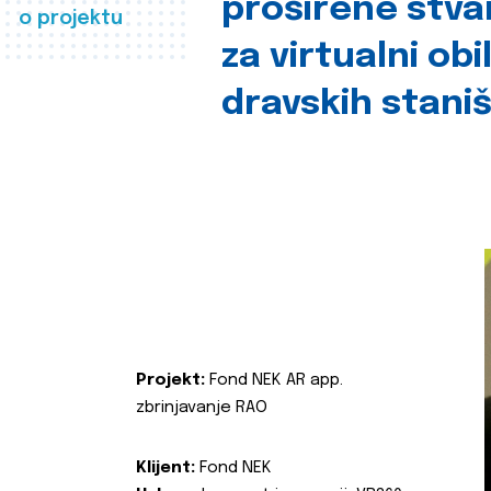
proširene stva
o projektu
za virtualni obi
dravskih stani
Projekt:
Fond NEK AR app.
zbrinjavanje RAO
Klijent:
Fond NEK