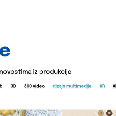
je
 novostima iz produkcije
b
3D
360 video
dizajn multimedije
VR
A