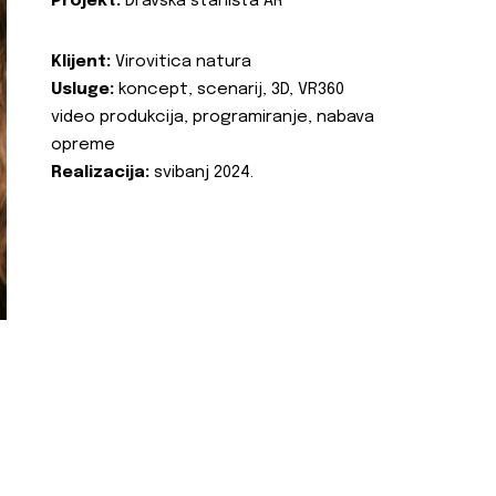
Projekt:
Dravska staništa AR
Klijent:
Virovitica natura
Usluge:
koncept, scenarij, 3D, VR360
video produkcija, programiranje, nabava
opreme
Realizacija:
svibanj 2024.