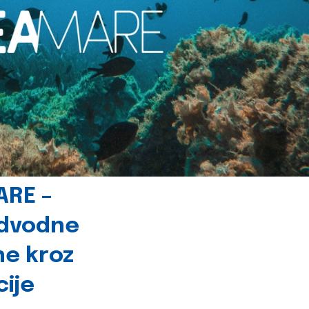
ARE –
odvodne
ne kroz
cije