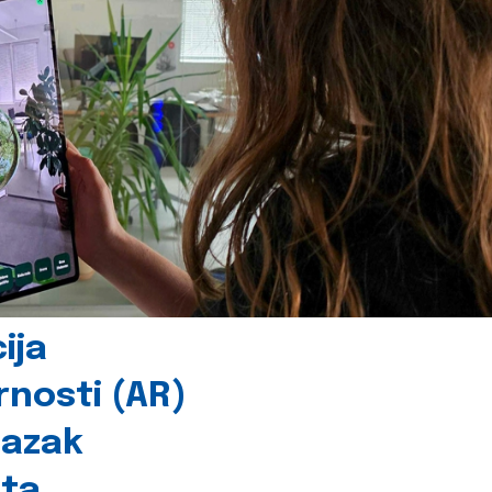
ija
rnosti (AR)
lazak
šta