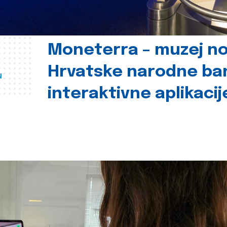
Moneterra – muzej n
Hrvatske narodne ba
u
interaktivne aplikacij