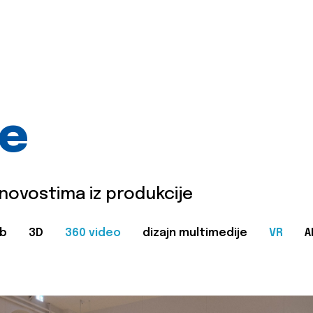
je
 novostima iz produkcije
b
3D
360 video
dizajn multimedije
VR
A