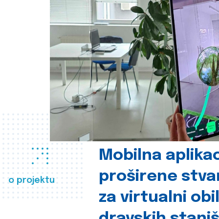
Mobilna aplikac
proširene stva
o projektu
za virtualni obi
dravskih stani