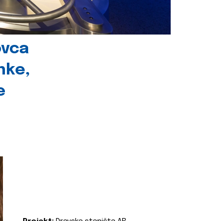
ovca
nke,
e