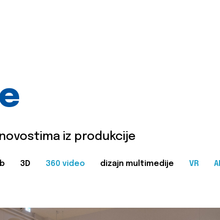
je
 novostima iz produkcije
b
3D
360 video
dizajn multimedije
VR
A