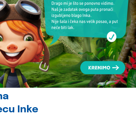
na
jecu Inke