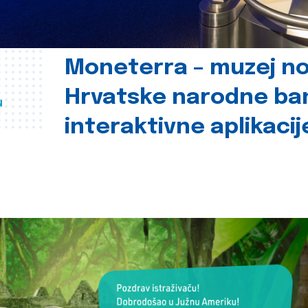
Moneterra – muzej n
Hrvatske narodne ba
u
interaktivne aplikacij