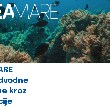
ARE –
odvodne
ne kroz
cije