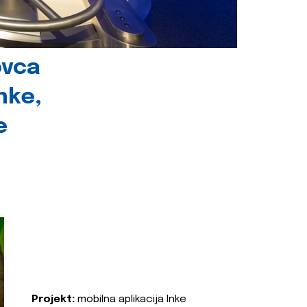
ovca
nke,
e
Projekt:
mobilna aplikacija Inke