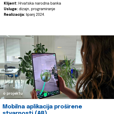
Klijent:
Hrvatska narodna banka
Usluge:
dizajn, programiranje
Realizacija:
lipanj 2024.
o projektu
Mobilna aplikacija proširene
stvarnosti (AR)