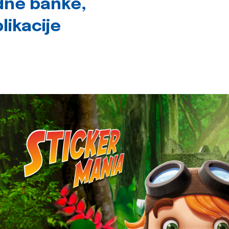
dne banke,
likacije