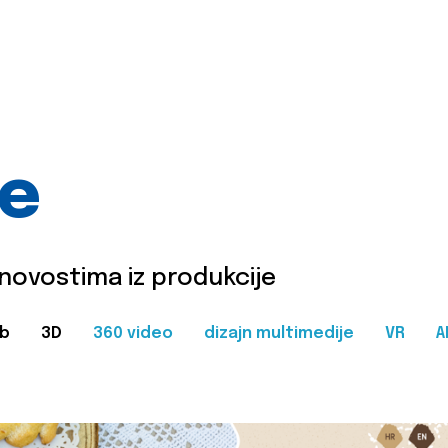
je
 novostima iz produkcije
b
3D
360 video
dizajn multimedije
VR
A