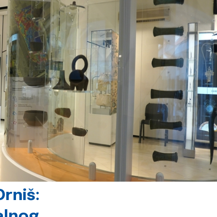
rniš:
alnog