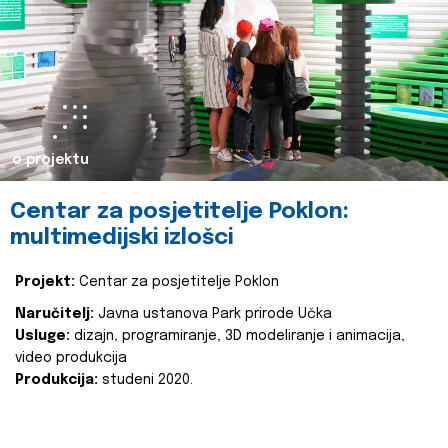
o projektu
Centar za posjetitelje Poklon:
multimedijski izlošci
Projekt:
Centar za posjetitelje Poklon
Naručitelj:
Javna ustanova Park prirode Učka
Usluge:
dizajn, programiranje, 3D modeliranje i animacija,
video produkcija
Produkcija:
studeni 2020.