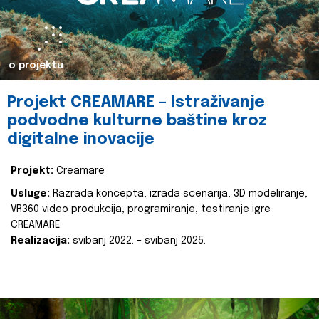
o projektu
Projekt CREAMARE – Istraživanje
podvodne kulturne baštine kroz
digitalne inovacije
Projekt:
Creamare
Usluge:
Razrada koncepta, izrada scenarija, 3D modeliranje,
VR360 video produkcija, programiranje, testiranje igre
CREAMARE
Realizacija:
svibanj 2022. – svibanj 2025.