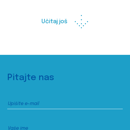
Učitaj još
Pitajte nas