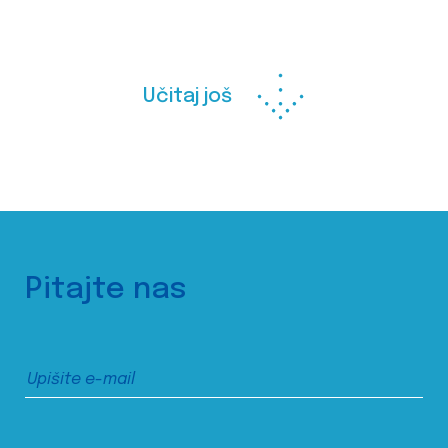
Učitaj još
Pitajte nas