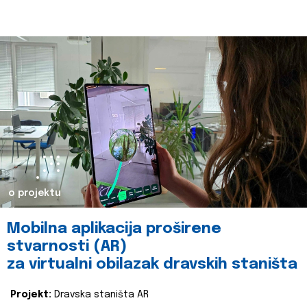
o projektu
Mobilna aplikacija proširene
stvarnosti (AR)
za virtualni obilazak dravskih staništa
Projekt:
Dravska staništa AR