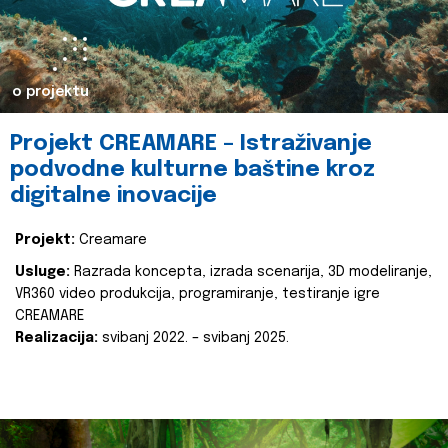
o projektu
Projekt CREAMARE – Istraživanje
podvodne kulturne baštine kroz
digitalne inovacije
Projekt:
Creamare
Usluge:
Razrada koncepta, izrada scenarija, 3D modeliranje,
VR360 video produkcija, programiranje, testiranje igre
CREAMARE
Realizacija:
svibanj 2022. – svibanj 2025.