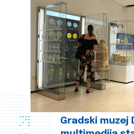
Gradski muzej D
multimedija st