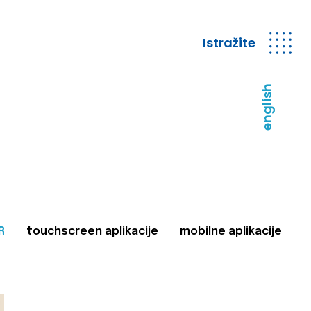
Istražite
english
R
touchscreen aplikacije
mobilne aplikacije