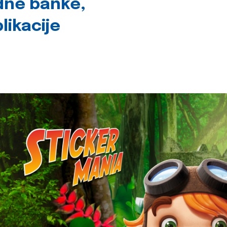
dne banke,
likacije