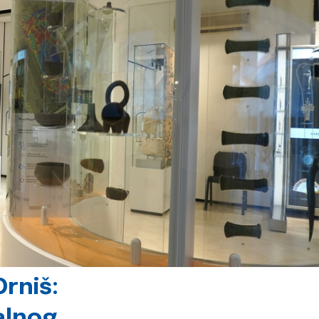
rniš:
alnog