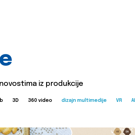
je
 novostima iz produkcije
b
3D
360 video
dizajn multimedije
VR
A