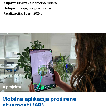
Klijent:
Hrvatska narodna banka
Usluge:
dizajn, programiranje
Realizacija:
lipanj 2024.
o projektu
Mobilna aplikacija proširene
stvarnosti (AR)