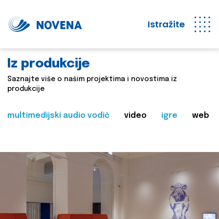
Istražite
Iz produkcije
Saznajte više o našim projektima i novostima iz
produkcije
multimedijski audio vodič
video
igre
web