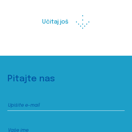
Učitaj još
Pitajte nas