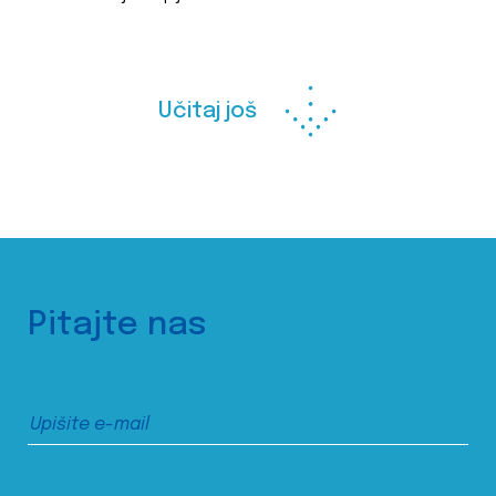
Učitaj još
Pitajte nas