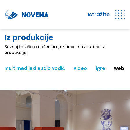
Istražite
Iz produkcije
Saznajte više o našim projektima i novostima iz
produkcije
multimedijski audio vodič
video
igre
web