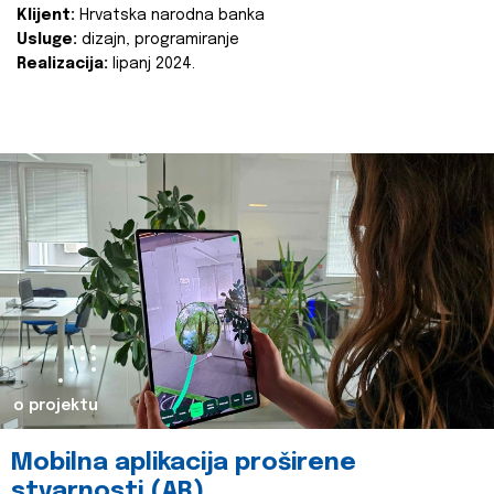
Klijent:
Hrvatska narodna banka
Usluge:
dizajn, programiranje
Realizacija:
lipanj 2024.
o projektu
Mobilna aplikacija proširene
stvarnosti (AR)