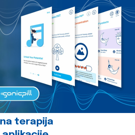
čna terapija
 aplikacije