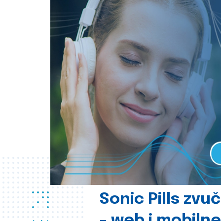
Sonic Pills zvu
- web i mobilne