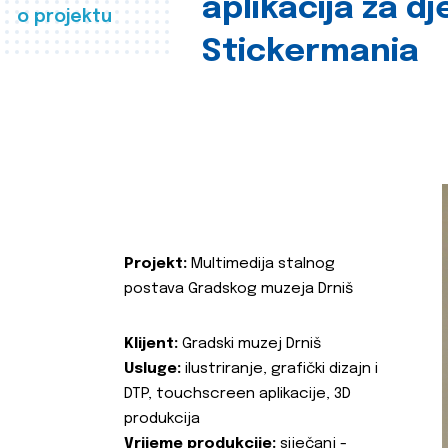
aplikacija za d
o projektu
Stickermania
Projekt:
Multimedija stalnog
postava Gradskog muzeja Drniš
Klijent:
Gradski muzej Drniš
Usluge:
ilustriranje, grafički dizajn i
DTP, touchscreen aplikacije, 3D
produkcija
Vrijeme produkcije:
siječanj -