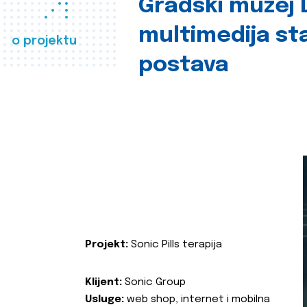
Gradski muzej D
multimedija st
o projektu
postava
Projekt:
Sonic Pills terapija
Klijent:
Sonic Group
Usluge:
web shop, internet i mobilna