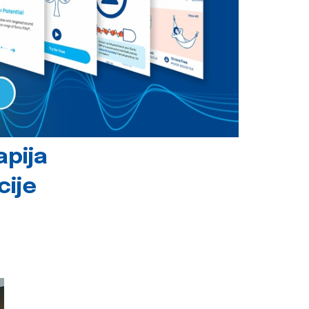
apija
cije