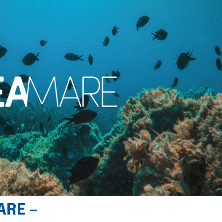
ARE –