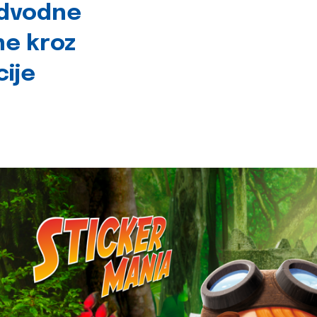
odvodne
ne kroz
cije