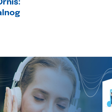
rniš:
alnog