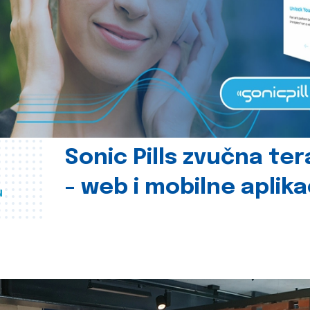
Sonic Pills zvučna ter
- web i mobilne aplika
u