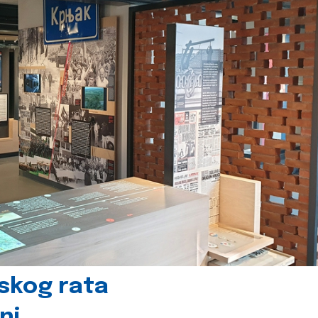
skog rata
nj