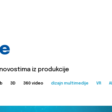
je
 novostima iz produkcije
b
3D
360 video
dizajn multimedije
VR
A