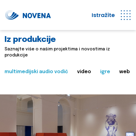
Istražite
Iz produkcije
Saznajte više o našim projektima i novostima iz
produkcije
multimedijski audio vodič
video
igre
web