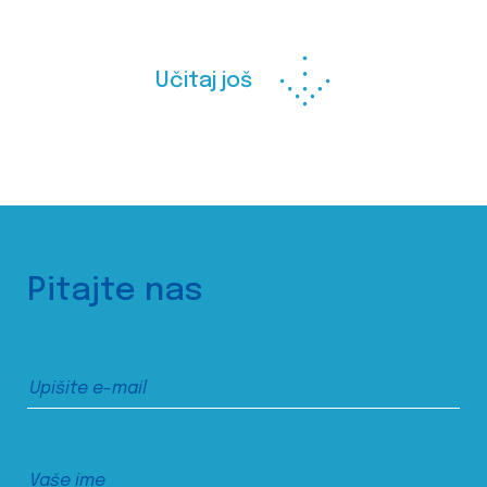
Učitaj još
Pitajte nas