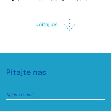
Učitaj još
Pitajte nas