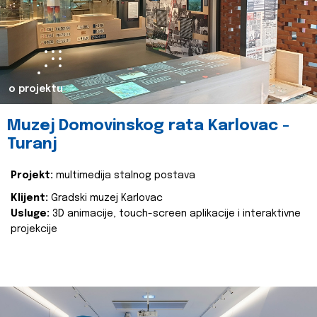
o projektu
Muzej Domovinskog rata Karlovac -
Turanj
Projekt:
multimedija stalnog postava
Klijent:
Gradski muzej Karlovac
Usluge:
3D animacije, touch-screen aplikacije i interaktivne
projekcije