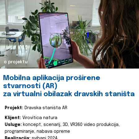
o projektu
Mobilna aplikacija proširene
stvarnosti (AR)
za virtualni obilazak dravskih staništa
Projekt:
Dravska staništa AR
Klijent:
Virovitica natura
Usluge:
koncept, scenarij, 3D, VR360 video produkcija,
programiranje, nabava opreme
Realizacija:
svibanj 2024.