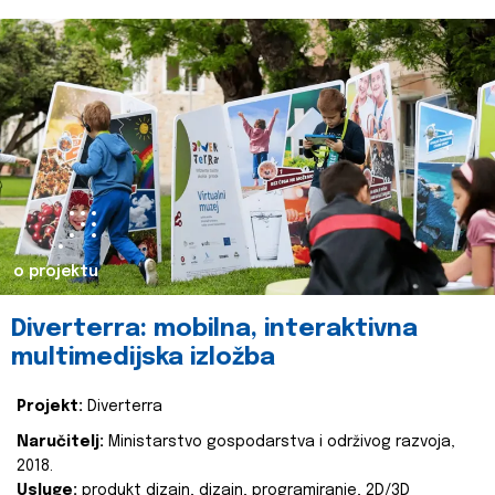
o projektu
Diverterra: mobilna, interaktivna
multimedijska izložba
Projekt:
Diverterra
Naručitelj:
Ministarstvo gospodarstva i održivog razvoja,
2018.
Usluge:
produkt dizajn, dizajn, programiranje, 2D/3D