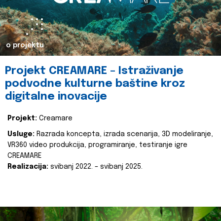
o projektu
Projekt CREAMARE – Istraživanje
podvodne kulturne baštine kroz
digitalne inovacije
Projekt:
Creamare
Usluge:
Razrada koncepta, izrada scenarija, 3D modeliranje,
VR360 video produkcija, programiranje, testiranje igre
CREAMARE
Realizacija:
svibanj 2022. – svibanj 2025.