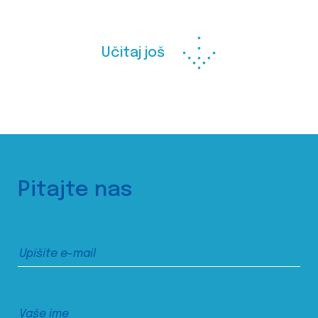
Učitaj još
Pitajte nas