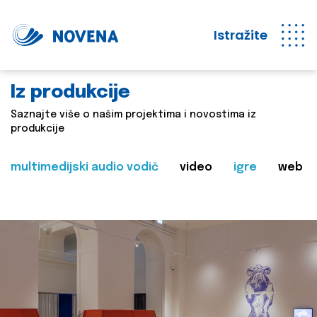
Istražite
Iz produkcije
Saznajte više o našim projektima i novostima iz
produkcije
multimedijski audio vodič
video
igre
web