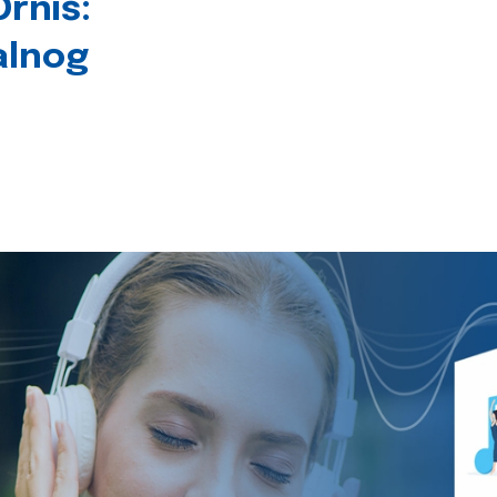
rniš:
alnog