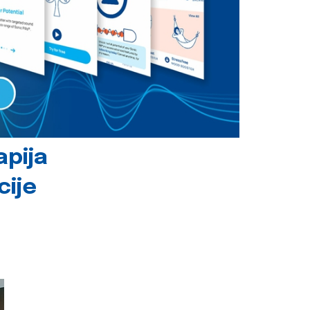
apija
cije