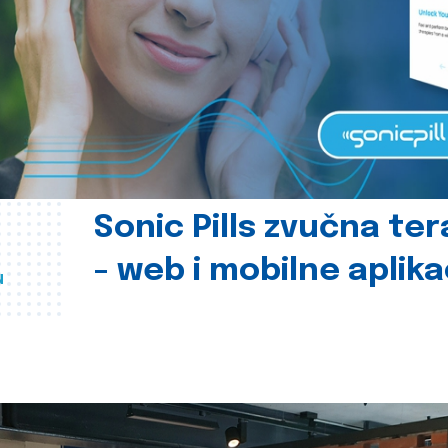
Sonic Pills zvučna ter
- web i mobilne aplika
u