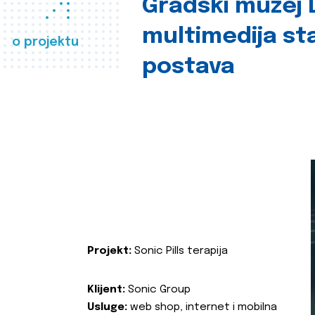
Gradski muzej D
multimedija st
o projektu
postava
Projekt:
Sonic Pills terapija
Klijent:
Sonic Group
Usluge:
web shop, internet i mobilna