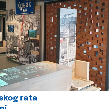
skog rata
nj