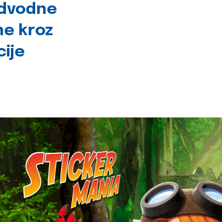
odvodne
ne kroz
cije