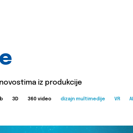
je
 novostima iz produkcije
b
3D
360 video
dizajn multimedije
VR
A