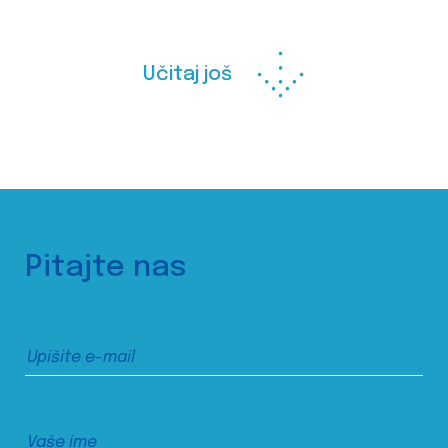
Učitaj još
Pitajte nas