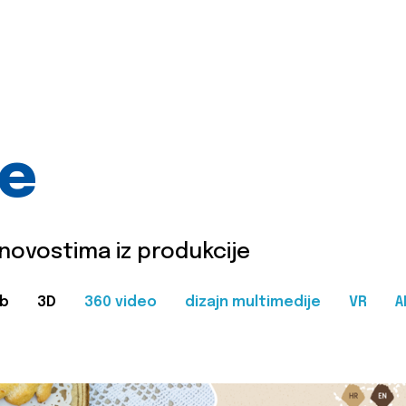
je
 novostima iz produkcije
b
3D
360 video
dizajn multimedije
VR
A