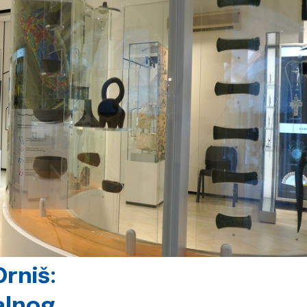
rniš:
alnog