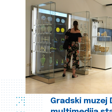
Gradski muzej D
multimedija st