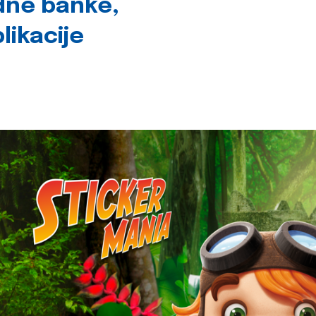
dne banke,
likacije