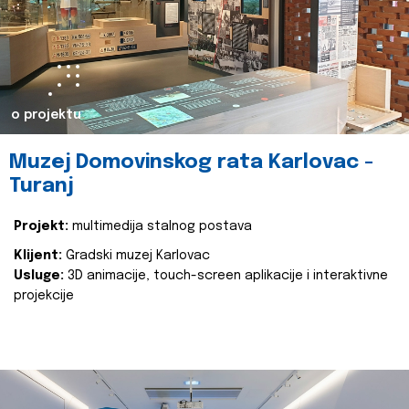
o projektu
Muzej Domovinskog rata Karlovac -
Turanj
Projekt:
multimedija stalnog postava
Klijent:
Gradski muzej Karlovac
Usluge:
3D animacije, touch-screen aplikacije i interaktivne
projekcije