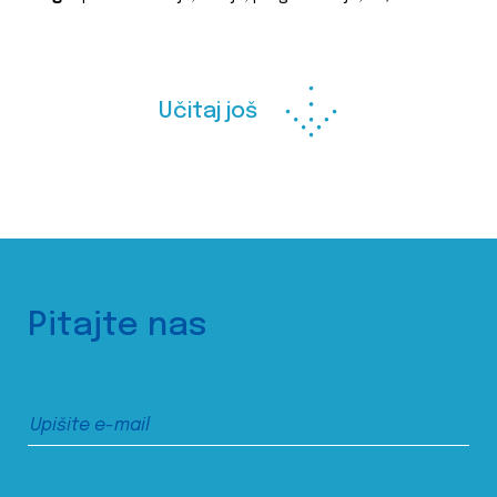
Učitaj još
Pitajte nas