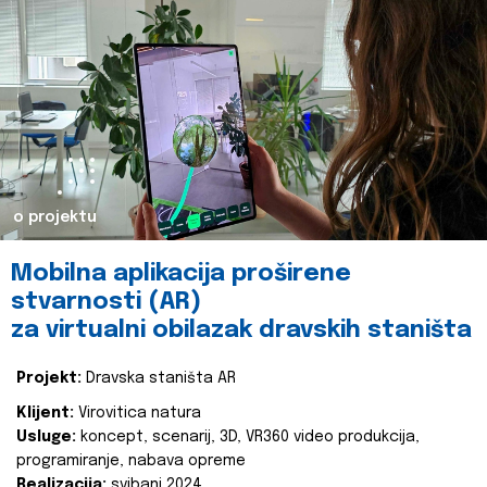
o projektu
Mobilna aplikacija proširene
stvarnosti (AR)
za virtualni obilazak dravskih staništa
Projekt:
Dravska staništa AR
Klijent:
Virovitica natura
Usluge:
koncept, scenarij, 3D, VR360 video produkcija,
programiranje, nabava opreme
Realizacija:
svibanj 2024.