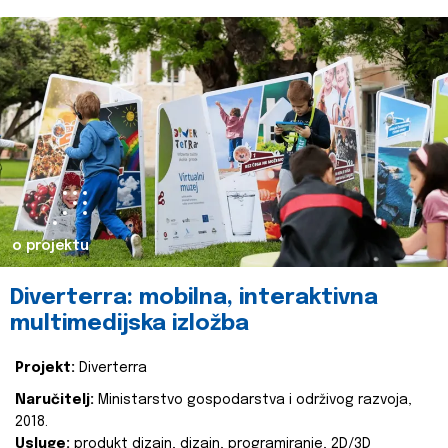
o projektu
Diverterra: mobilna, interaktivna
multimedijska izložba
Projekt:
Diverterra
Naručitelj:
Ministarstvo gospodarstva i održivog razvoja,
2018.
Usluge:
produkt dizajn, dizajn, programiranje, 2D/3D