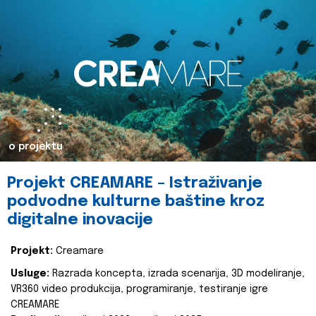
o projektu
Projekt CREAMARE – Istraživanje
podvodne kulturne baštine kroz
digitalne inovacije
Projekt:
Creamare
Usluge:
Razrada koncepta, izrada scenarija, 3D modeliranje,
VR360 video produkcija, programiranje, testiranje igre
CREAMARE