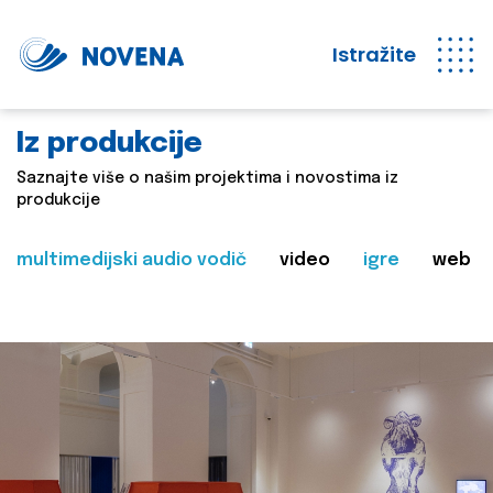
Istražite
Iz produkcije
Saznajte više o našim projektima i novostima iz
produkcije
multimedijski audio vodič
video
igre
web