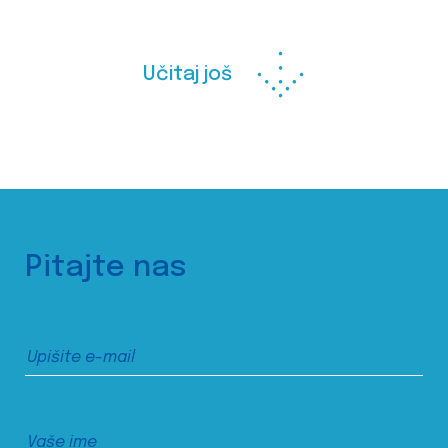
Učitaj još
Pitajte nas