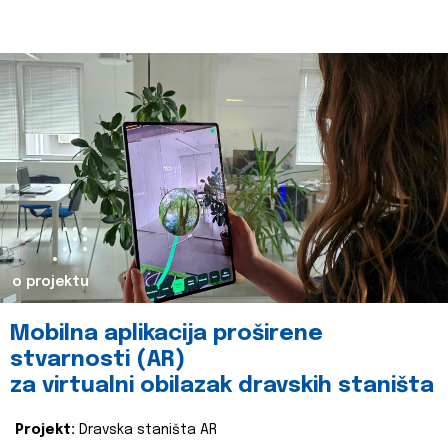
o projektu
Mobilna aplikacija proširene
stvarnosti (AR)
za virtualni obilazak dravskih staništa
Projekt:
Dravska staništa AR