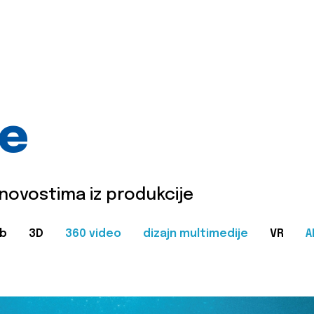
je
 novostima iz produkcije
b
3D
360 video
dizajn multimedije
VR
A