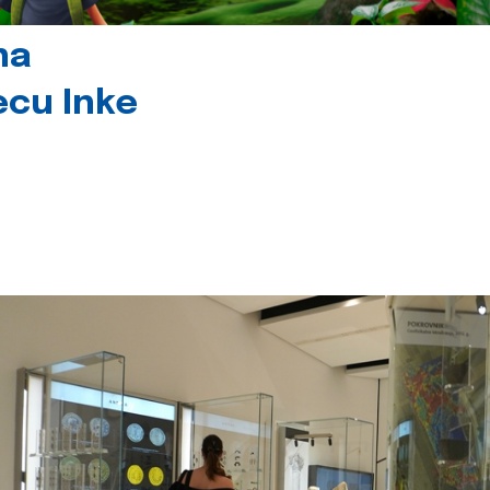
na
jecu Inke