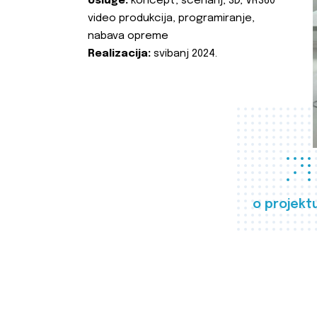
Usluge:
koncept, scenarij, 3D, VR360
video produkcija, programiranje,
nabava opreme
Realizacija:
svibanj 2024.
o projekt