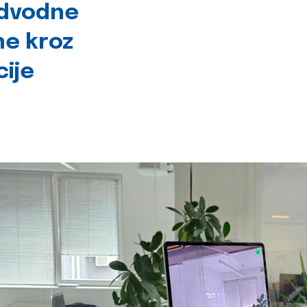
odvodne
ne kroz
cije