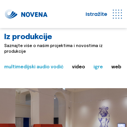
Istražite
Iz produkcije
Saznajte više o našim projektima i novostima iz
produkcije
multimedijski audio vodič
video
igre
web