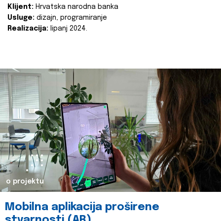
Klijent:
Hrvatska narodna banka
Usluge:
dizajn, programiranje
Realizacija:
lipanj 2024.
o projektu
Mobilna aplikacija proširene
stvarnosti (AR)