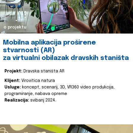
o projektu
Mobilna aplikacija proširene
stvarnosti (AR)
za virtualni obilazak dravskih staništa
Projekt:
Dravska staništa AR
Klijent:
Virovitica natura
Usluge:
koncept, scenarij, 3D, VR360 video produkcija,
programiranje, nabava opreme
Realizacija:
svibanj 2024.