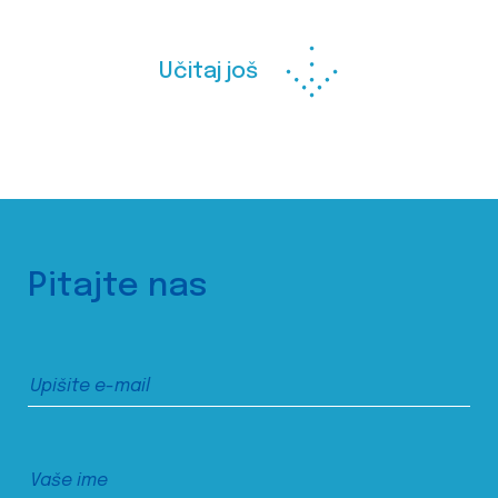
Učitaj još
Pitajte nas