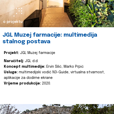
o projektu
JGL Muzej farmacije: multimedija
stalnog postava
Projekt:
JGL Muzej farmacije
Naručitelj:
JGL d.d.
Koncept multimedije:
Ervin Šilić, Marko Prpić
Usluge:
multimedijski vodič N3-Guide, virtualna stvarnost,
aplikacije za dodirne ekrane
Vrijeme produkcije:
2020.