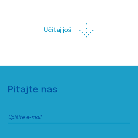
Učitaj još
Pitajte nas