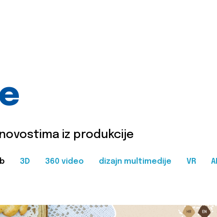
je
 novostima iz produkcije
b
3D
360 video
dizajn multimedije
VR
A