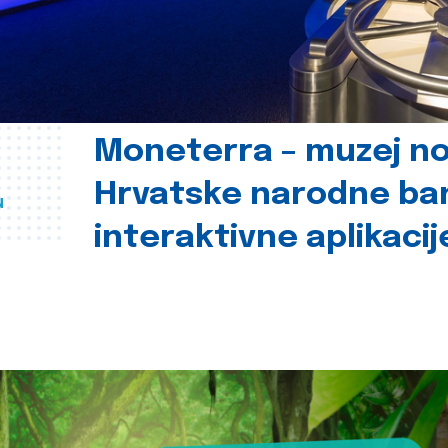
Moneterra – muzej n
Hrvatske narodne ba
u
interaktivne aplikacij