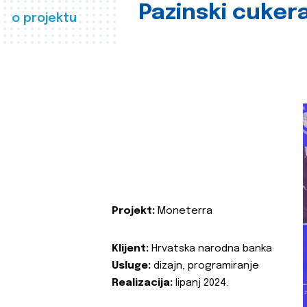
Pazinski cuker
o projektu
Projekt:
Moneterra
Klijent:
Hrvatska narodna banka
Usluge:
dizajn, programiranje
Realizacija:
lipanj 2024.