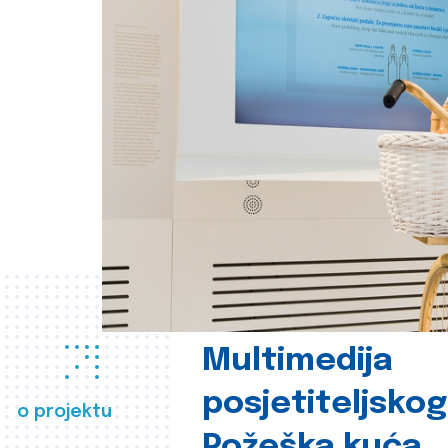
Multimedija
posjetiteljsko
o projektu
Požeška kuća