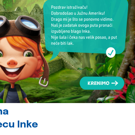
na
jecu Inke