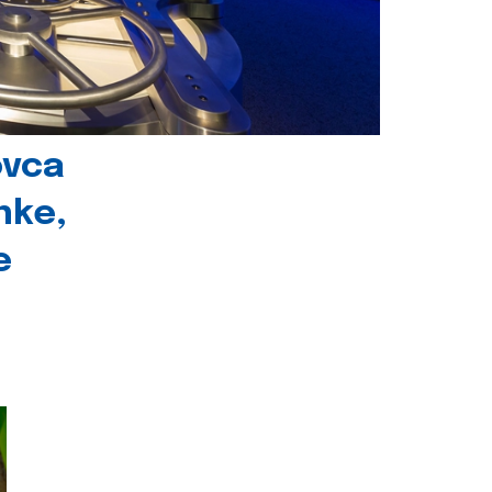
ovca
nke,
e