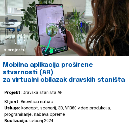
o projektu
Mobilna aplikacija proširene
stvarnosti (AR)
za virtualni obilazak dravskih staništa
Projekt:
Dravska staništa AR
Klijent:
Virovitica natura
Usluge:
koncept, scenarij, 3D, VR360 video produkcija,
programiranje, nabava opreme
Realizacija:
svibanj 2024.