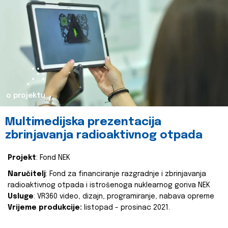
o projektu
Multimedijska prezentacija
zbrinjavanja radioaktivnog otpada
Projekt
: Fond NEK
Naručitelj
: Fond za financiranje razgradnje i zbrinjavanja
radioaktivnog otpada i istrošenoga nuklearnog goriva NEK
Usluge
: VR360 video, dizajn, programiranje, nabava opreme
Vrijeme produkcije:
listopad - prosinac 2021.