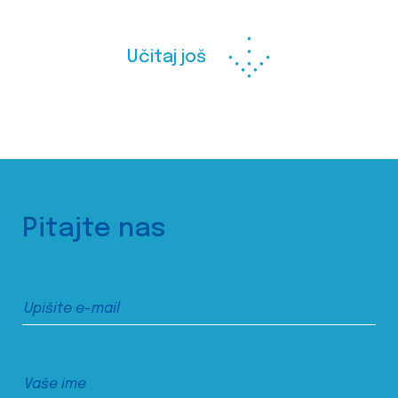
Učitaj još
Pitajte nas